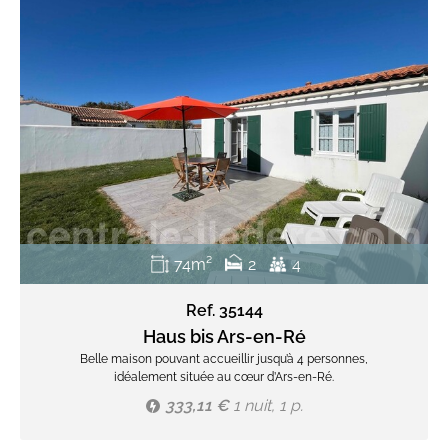
74m²
2
4
Ref. 35144
Haus bis Ars-en-Ré
Belle maison pouvant accueillir jusqu’à 4 personnes,
idéalement située au cœur d’Ars-en-Ré.
333,11 €
1 nuit, 1 p.