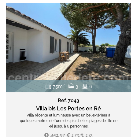
75m²
3
6
Ref. 7043
Villa bis Les Portes en Ré
Villa récente et lumineuse avec un bel extérieur à
quelques mètres de l'une des plus belles plages de l'Ile de
Ré jusqu'à 6 personnes.
451,97 €
1 nuit, 1 p.