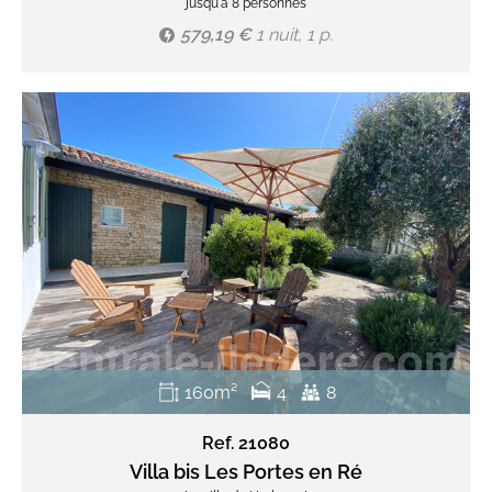
jusqu'à 8 personnes
579,19 €
1 nuit, 1 p.
160m²
4
8
Ref. 21080
Villa bis Les Portes en Ré