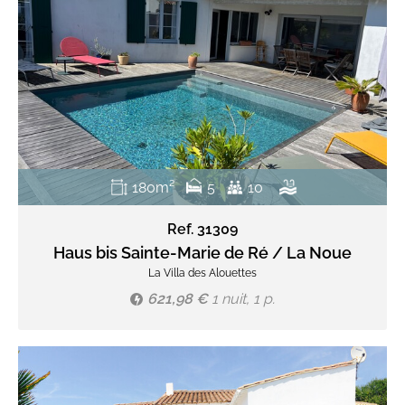
180m²
5
10
Ref. 31309
Haus bis Sainte-Marie de Ré / La Noue
La Villa des Alouettes
621,98 €
1 nuit, 1 p.