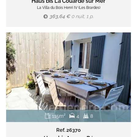
Haus bis La Couarde sur Mer
La Villa du Bois Henri IV (Les Brardes)
363,64 €
0 nuit, 1 p.
115m²
4
8
Ref. 26370